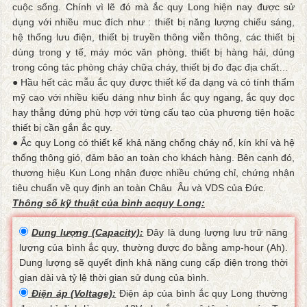
cuộc sống. Chính vì lẽ đó mà ắc quy Long hiện nay được sử
dụng với nhiều muc đích như : thiết bị năng lượng chiếu sáng,
hệ thống lưu điện, thiết bị truyền thông viễn thông, các thiết bị
dùng trong y tế, máy móc văn phòng, thiết bị hàng hải, dủng
trong công tác phòng cháy chữa cháy, thiết bị đo đạc địa chất…
● Hầu hết các mẫu ắc quy được thiết kế đa dạng và có tính thẩm
mỹ cao với nhiều kiểu dáng như bình ắc quy ngang, ắc quy dọc
hay thẳng đứng phù hợp với từng cấu tạo của phương tiện hoặc
thiết bị cần gắn ắc quy.
● Ắc quy Long có thiết kế khả năng chống cháy nổ, kín khí và hệ
thống thông gió, đảm bảo an toàn cho khách hàng. Bên cạnh đó,
thương hiệu Kun Long nhận được nhiều chứng chỉ, chứng nhận
tiêu chuẩn về quy định an toàn Châu Âu và VDS của Đức.
Thông số kỹ thuật của bình acquy Long:
Dung lượng (Capacity):
Đây là dung lượng lưu trữ năng
lượng của bình ắc quy, thường được đo bằng amp-hour (Ah).
Dung lượng sẽ quyết định khả năng cung cấp điện trong thời
gian dài và tỷ lệ thời gian sử dụng của bình.
Điện áp (Voltage):
Điện áp của bình ắc quy Long thường