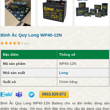
Bình Ắc Quy Long WP40-12N
5 sao
Đặc điểm
Thông số
Mã sản phẩm
WP40-12N
Nhà sản xuất
Long
Xuất xứ
Chính hãng
0903.929.973
Bình Ắc Quy Long WP40-12N Battery cho ra đời nhiều dòng sản
phẩm khác nhau. Với mục đích đáp ứng nhu cầu đa dạng của thực