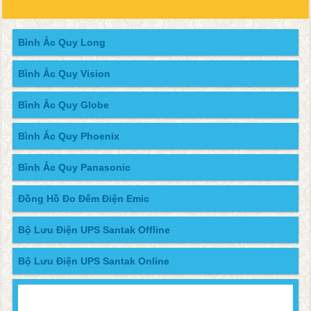
Bình Ắc Quy Long
Bình Ắc Quy Vision
Bình Ắc Quy Globe
Bình Ắc Quy Phoenix
Bình Ắc Quy Panasonic
Đồng Hồ Đo Đếm Điện Emic
Bộ Lưu Điện UPS Santak Offline
Bộ Lưu Điện UPS Santak Online