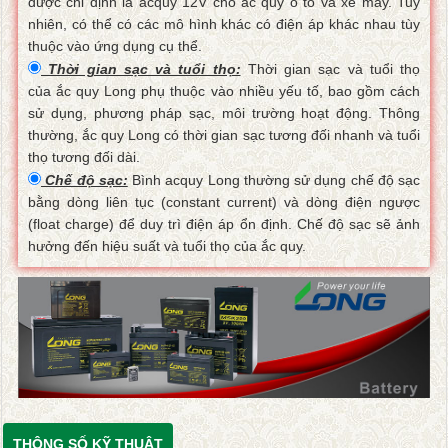
được chỉ định là acquy 12V cho ắc quy ô tô và xe máy. Tuy
nhiên, có thể có các mô hình khác có điện áp khác nhau tùy
thuộc vào ứng dụng cụ thể.
Thời gian sạc và tuổi thọ:
Thời gian sạc và tuổi thọ
của ắc quy Long phụ thuộc vào nhiều yếu tố, bao gồm cách
sử dụng, phương pháp sạc, môi trường hoạt động. Thông
thường, ắc quy Long có thời gian sạc tương đối nhanh và tuổi
thọ tương đối dài.
Chế độ sạc:
Bình acquy Long thường sử dụng chế độ sạc
bằng dòng liên tục (constant current) và dòng điện ngược
(float charge) để duy trì điện áp ổn định. Chế độ sạc sẽ ảnh
hưởng đến hiệu suất và tuổi thọ của ắc quy.
THÔNG SỐ KỸ THUẬT