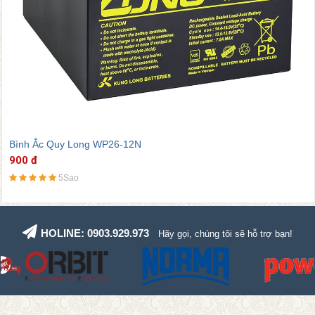
Bình Ắc Quy Long WP26-12N
900 đ
5Sao
HOLINE: 0903.929.973
Hãy gọi, chúng tôi sẽ hỗ trợ bạn!