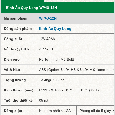
Bình Ắc Quy Long WP40-12N
Mã sản phẩm
WP40-12N
Dòng sản phẩm
Bình Ắc Quy Long
Công suất
12V-40Ah
Nội trở @1KHz
< 7.5mΩ
Điện cực
F8 Terminal (M6 Bolt)
Vỏ & Nắp
ABS (Option: UL94 HB & UL94 V-0 flame retar
Trọng lượng
13.4kg(29.5Lbs.)
Kích thước (mm)
L199 x W166 x H171 x TH171 (±2,1)
Tuổi thọ thiết kế
05 năm
Dòng điện
Nạp lớn nhất < 12A
Phóng tối đa 5 giây: 