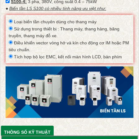
S100-4:
3 pha, 380V, công suất 0.4 – 75kW
●
Biến tần LS S100 có nhiều tính năng ưu việt như:
Loại biến tần chuyên dùng cho thang máy
Sử dụng trong thiết bị : Thang máy, thang hàng, băng
truyền, thang máy đỗ xe.
Điều khiển vector vòng hở và kín cho động cơ IM hoặc PM
tiêu chuẩn.
Tích hợp bộ lọc EMC, kết nối màn hình LCD, bàn phím
THÔNG SỐ KỸ THUẬT