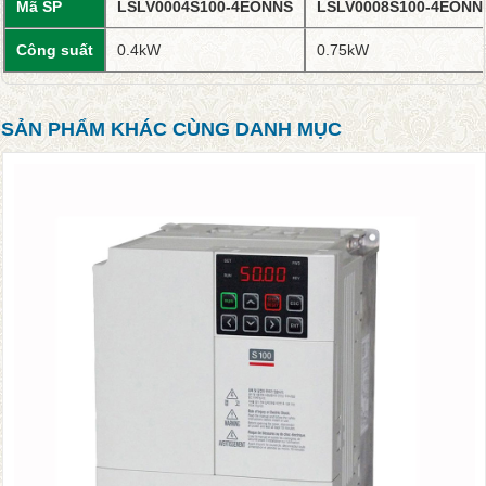
Mã SP
LSLV0004S100-4EONNS
LSLV0008S100-4EONN
Công suất
0.4kW
0.75kW
SẢN PHẨM KHÁC CÙNG DANH MỤC