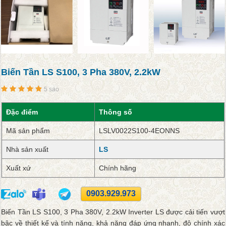
Biến Tần LS S100, 3 Pha 380V, 2.2kW
5 sao
Đặc điểm
Thông số
Mã sản phẩm
LSLV0022S100-4EONNS
Nhà sản xuất
LS
Xuất xứ
Chính hãng
0903.929.973
Biến Tần LS S100, 3 Pha 380V, 2.2kW Inverter LS được cải tiến vượt
bậc về thiết kế và tính năng, khả năng đáp ứng nhanh, độ chính xác