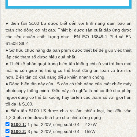
● Biến tần S100 LS được biết đến với tính năng đảm bảo an
toàn cho động cơ rất cao. Thiết bị được sản xuất đáp ứng được
các tiêu chuẩn chất lượng như: EN ISO 13849-1 PLd và EN
61508 SIL2 .
● Sở hữu chức năng đa bàn phím được thiết kế để giúp việc thiết
lập các tham số được hiệu quả nhất.
● Thiết kế phần quạt trong biến tần không chỉ có vai trò làm mát
mà nó còn giúp hệ thống có thể hoạt động an toàn và trơn tru
hơn. Biến tần có khả năng điều khiển nhanh chóng.
● Dòng biến tần này của LS còn có tính năng của một chiếc máy
photocopy thông minh. Điều này có nghĩa là nó có thể cho phép
người dùng có thể tải xuống hay tải lên các tham số với giới hạn
tối đa là S100.
● Biến tần S100 LS được chia ra làm nhiều loại, loại đầu vào
1,2,3 pha nên được tích hợp cho nhiều ứng dụng:
S100-1:
1 pha, 220V, công suất 0.4 – 2.2kW
S100-2:
3 pha, 220V, công suất 0.4 – 15kW