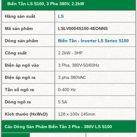
Biến Tần LS S100, 3 Pha 380V, 2.2kW
Hãng sản xuất
LS
Mã sản phẩm
LSL
V
0
0
0
4
S
1
0
0-4
E
ONNS
Dòng sản phẩm
Biến Tần - Inverter LS Series S100
Công suất
2.2kW - 3HP
Điện áp ngõ vào
3 Pha, 380V-50/60Hz
Điện áp ngõ ra
3 pha 380VAC
Tần số ngõ ra
0-400 Hz
Dòng ngõ ra
5.5A
Kích thước (HxWxD)
128 x 100x 145mm
Các Dòng Sản Phẩm Biến Tần 3 Pha - 380V LS S100