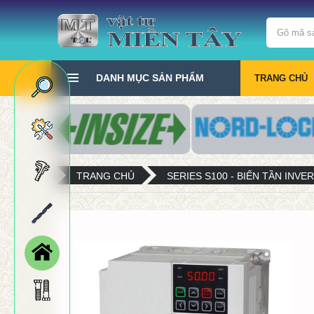
DANH MỤC SẢN PHẨM
TRANG CHỦ
TRANG CHỦ
SERIES S100 - BIẾN TẦN INVE