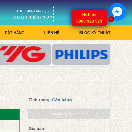
THỜI GIAN LÀM VIỆC
Giỏ hàng
Hotline
8H - 17H | THỨ 2 - THỨ 7
1
0903 929 973
ĐẶT HÀNG
LIÊN HỆ
BLOG KỸ THUẬT
Tình trạng:
Còn hàng
Giao hàng nhanh chóng
Giá bán: