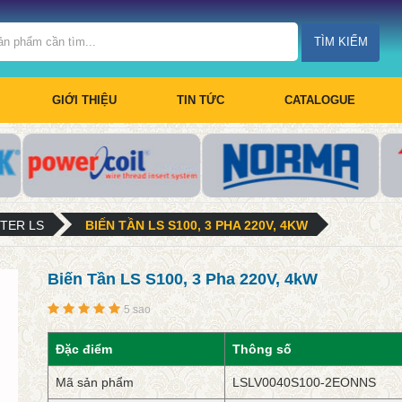
TÌM KIẾM
GIỚI THIỆU
TIN TỨC
CATALOGUE
RTER LS
BIẾN TẦN LS S100, 3 PHA 220V, 4KW
Biến Tần LS S100, 3 Pha 220V, 4kW
5 sao
Đặc điểm
Thông số
Mã sản phẩm
LSLV0040S100-2EONNS