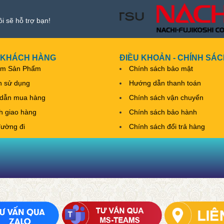
ôi sẽ hỗ trợ bạn!
 KHÁCH HÀNG
ĐIỀU KHOẢN - CHÍNH SÁ
ếm Sản Phẩm
Chính sách bảo mật
h sử dụng
Hướng dẫn thanh toán
dẫn mua hàng
Chính sách vận chuyển
nh giao hàng
Chính sách bảo hành
đường đi
Chính sách đổi trả hàng