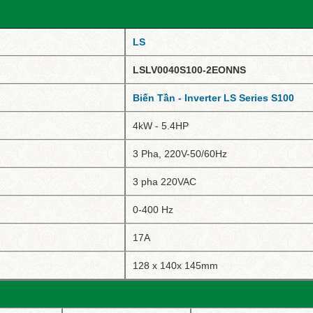
LS
LSL
V
0
0
4
0
S
1
0
0-2
E
ONNS
Biến Tần - Inverter LS Series S100
4kW - 5.4HP
3 Pha, 220V-50/60Hz
3 pha 220VAC
0-400 Hz
17A
128 x 140x 145mm