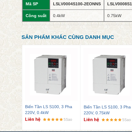
Mã SP
LSLV0004S100-2EONNS
LSLV0008S
Công suất
0.4kW
0.75kW
SẢN PHẨM KHÁC CÙNG DANH MỤC
Biến Tần LS S100, 3 Pha
LS S100, 3 Pha
Biến Tần LS S100
220V, 0.75kW
kW
220V, 1.5kW
Liên hệ
Liên hệ
5Sao
5Sao