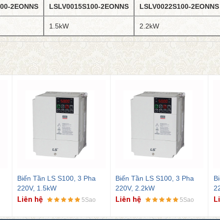
100-2EONNS
LSLV0015S100-2EONNS
LSLV0022S100-2EONNS
1.5kW
2.2kW
, 3 Pha
Biến Tần LS S100, 3 Pha
Biến Tần LS S100, 3 Pha
220V, 2.2kW
220V, 3.7kW
Liên hệ
Liên hệ
5Sao
5Sao
5Sao