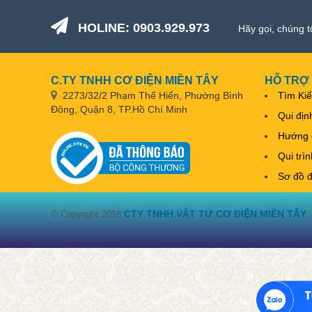
HOLINE: 0903.929.973
Hãy gọi, chúng t
C.TY TNHH CƠ ĐIỆN MIỀN TÂY
HỖ TRỢ
2273/32/2 Phạm Thế Hiển, Phường Bình
Tìm Ki
Đông, Quận 8, TP.Hồ Chí Minh
Qui địn
Hướng 
Qui trì
Sơ đồ 
CTY TNHH VẬT TƯ CƠ ĐIỆN MIỀN TÂY
© Copyright 2018