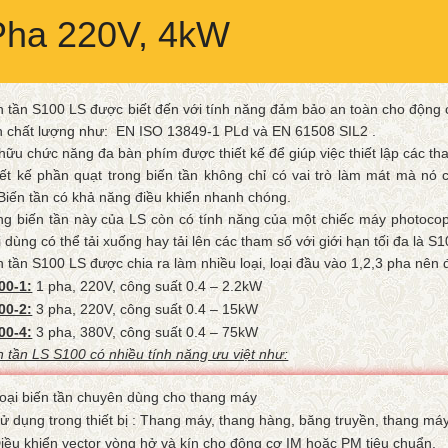
Pha 220V, 4kW
n tần S100 LS được biết đến với tính năng đảm bảo an toàn cho động c
 chất lượng như: EN ISO 13849-1 PLd và EN 61508 SIL2 .
hữu chức năng đa bàn phím được thiết kế để giúp việc thiết lập các t
ết kế phần quạt trong biến tần không chỉ có vai trò làm mát mà nó 
Biến tần có khả năng điều khiển nhanh chóng.
g biến tần này của LS còn có tính năng của một chiếc máy photocop
 dùng có thể tải xuống hay tải lên các tham số với giới hạn tối đa là S1
n tần S100 LS được chia ra làm nhiều loại, loại đầu vào 1,2,3 pha nên
00-1:
1 pha, 220V, công suất 0.4 – 2.2kW
00-2:
3 pha, 220V, công suất 0.4 – 15kW
00-4:
3 pha, 380V, công suất 0.4 – 75kW
n tần LS S100 có nhiều tính năng ưu việt như:
oại biến tần chuyên dùng cho thang máy
ử dụng trong thiết bị : Thang máy, thang hàng, băng truyền, thang máy
iều khiển vector vòng hở và kín cho động cơ IM hoặc PM tiêu chuẩn.