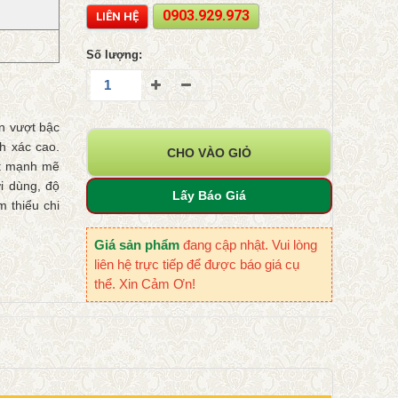
0903.929.973
LIÊN HỆ
Số lượng:
n vượt bậc
h xác cao.
CHO VÀO GIỎ
ất mạnh mẽ
i dùng, độ
Lấy Báo Giá
m thiểu chi
Giá sản phẩm
đang cập nhật. Vui lòng
liên hệ trực tiếp để được báo giá cụ
thể. Xin Cảm Ơn!