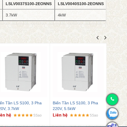
LSLV0037S100-2EONNS
LSLV0040S100-2EONNS
LSLV005
3.7kW
4kW
5.5kW
Biến Tần LS S100, 3 Pha
Biến Tần LS S100, 1 Pha
Bi
220V, 5.5kW
220V, 0.4kW
22
Liên hệ
Liên hệ
Li
5Sao
5Sao