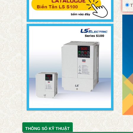
T
THÔNG SỐ KỸ THUẬT