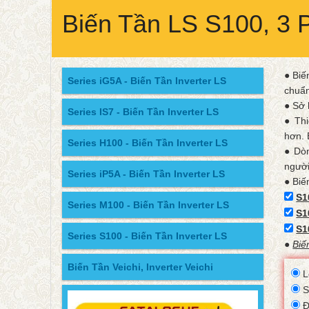
Biến Tần LS S100, 3 
● Biế
Series iG5A - Biến Tần Inverter LS
chuẩn
● Sở 
Series IS7 - Biến Tần Inverter LS
● Thi
hơn. 
Series H100 - Biến Tần Inverter LS
● Dòn
người
Series iP5A - Biến Tần Inverter LS
● Biế
S1
Series M100 - Biến Tần Inverter LS
S1
S1
Series S100 - Biến Tần Inverter LS
●
Biế
Biến Tần Veichi, Inverter Veichi
L
S
Đ