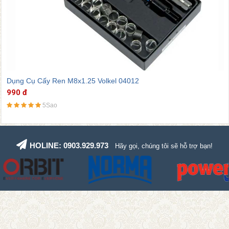
Dụng Cụ Cấy Ren M8x1.25 Volkel 04012
990 đ
5Sao
HOLINE: 0903.929.973
Hãy gọi, chúng tôi sẽ hỗ trợ bạn!