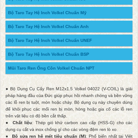
Bộ Taro Tay Hệ Inch Volkel Chuẩn Mỹ
Bộ Taro Tay Hệ Inch Volkel Chuẩn Anh
Bộ Taro Tay Hệ Inch Volkel Chuẩn UNEF
Bộ Taro Tay Hệ Inch Volkel Chuẩn BSP
Mũi Taro Ren Ống Côn Volkel Chuẩn NPT
● Bộ Dụng Cụ Cấy Ren M12x1.5 Volkel 04022 (V-COIL) là giải
pháp hàng đầu của Đức giúp phục hồi nhanh chóng và bền vững
các lỗ ren bị tuột, mòn hoặc cháy. Bộ dụng cụ này chuyên dùng
để khôi phục các mối ren bị mòn, hỏng hoặc gia cố các lỗ ren
trên vật liệu có độ bền cắt thấp.
●
Chất liệu
: Thép gió khử carbon cao cấp (HSS-G) cho các
dụng cụ cắt và inox chống gỉ cho các vòng đệm ren lò xo.
●
Bộ sửa ren hệ mét tiêu chuẩn (M)
: Phổ biến nhất tại Việt