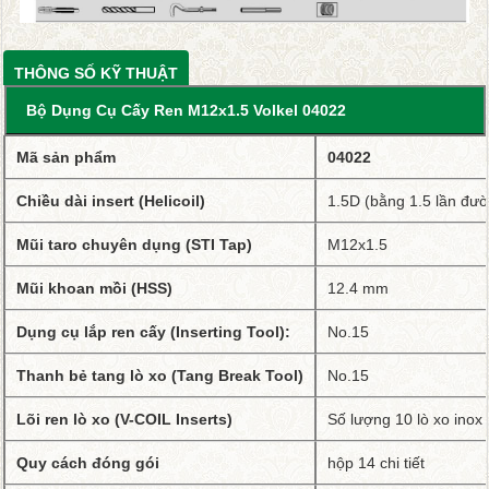
THÔNG SỐ KỸ THUẬT
Bộ Dụng Cụ Cấy Ren M12x1.5 Volkel 04022
Mã sản phẩm
04022
Chiều dài insert (Helicoil)
1.5D (bằng 1.5 lần đườ
Mũi taro chuyên dụng (STI Tap)
M12x1.5
Mũi khoan mồi (HSS)
12.4 mm
Dụng cụ lắp ren cấy (Inserting Tool)
:
No.15
Thanh bẻ tang lò xo (Tang Break Tool)
No.15
Lõi ren lò xo (V-COIL Inserts)
Số lượng 10 lò xo ino
Quy cách đóng gói
hộp 14 chi tiết