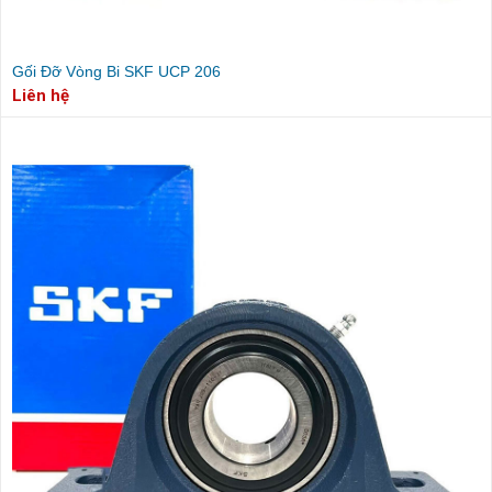
Gối Đỡ Vòng Bi SKF UCP 206
Liên hệ