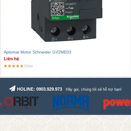
Tiêu chuẩn áp dụng
CCC, EAC, Lloyd’s Reg
Aptomat Motor Schneider GV2ME04
Liên hệ
5Sao
HOLINE: 0903.929.973
Hãy gọi, chúng tôi sẽ hỗ trợ bạn!