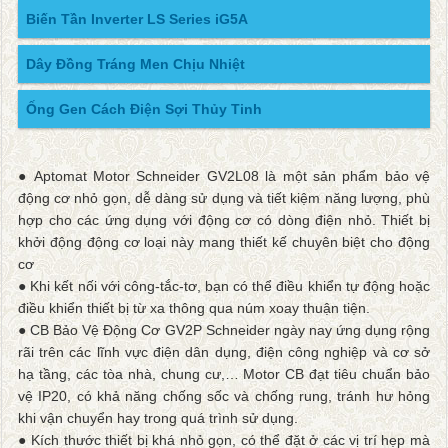
Biến Tần Inverter LS Series iG5A
Dây Đồng Tráng Men Chịu Nhiệt
Ống Gen Cách Điện Sợi Thủy Tinh
● Aptomat Motor Schneider GV2L08 là một sản phẩm bảo vệ
động cơ nhỏ gọn, dễ dàng sử dụng và tiết kiệm năng lượng, phù
hợp cho các ứng dụng với động cơ có dòng điện nhỏ. Thiết bị
khởi động động cơ loại này mang thiết kế chuyên biệt cho động
cơ
● Khi kết nối với công-tắc-tơ, bạn có thể điều khiển tự động hoặc
điều khiển thiết bị từ xa thông qua núm xoay thuận tiện.
● CB Bảo Vệ Động Cơ GV2P Schneider ngày nay ứng dụng rộng
rãi trên các lĩnh vực điện dân dụng, điện công nghiệp và cơ sở
hạ tầng, các tòa nhà, chung cư,… Motor CB đạt tiêu chuẩn bảo
vệ IP20, có khả năng chống sốc và chống rung, tránh hư hỏng
khi vận chuyển hay trong quá trình sử dụng.
● Kích thước thiết bị khá nhỏ gọn, có thể đặt ở các vị trí hẹp mà