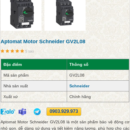
Aptomat Motor Schneider GV2L08
5 sao
Đặc điểm
Thông số
Mã sản phẩm
GV2L08
Nhà sản xuất
Schneider
Xuất xứ
Chính hãng
0903.929.973
Aptomat Motor Schneider GV2L08 là một sản phẩm bảo vệ động cơ
nhỏ gọn, dễ dàng sử dụng và tiết kiệm năng lượng, phù hợp cho các