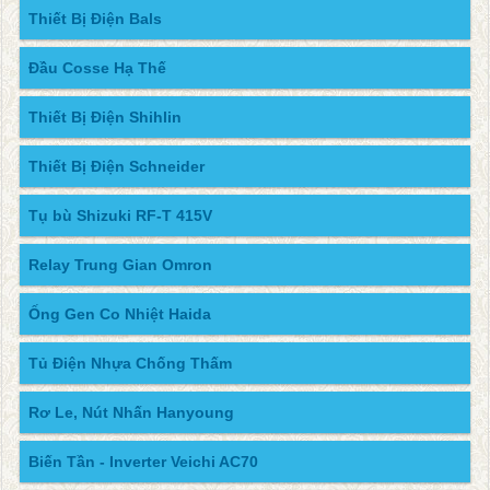
Thiết Bị Điện Bals
Đầu Cosse Hạ Thế
Thiết Bị Điện Shihlin
Thiết Bị Điện Schneider
Tụ bù Shizuki RF-T 415V
Relay Trung Gian Omron
Ống Gen Co Nhiệt Haida
Tủ Điện Nhựa Chống Thấm
Rơ Le, Nút Nhấn Hanyoung
Biến Tần - Inverter Veichi AC70