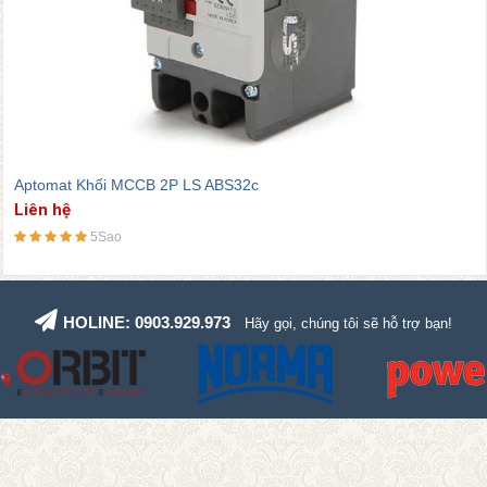
ptomat Khối MCCB 2P LS ABS32c
A
iên hệ
L
5Sao
HOLINE: 0903.929.973
Hãy gọi, chúng tôi sẽ hỗ trợ bạn!