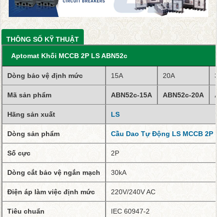
THÔNG SỐ KỸ THUẬT
Aptomat Khối MCCB 2P LS ABN52c
Dòng bảo vệ định mức
15A
20A
Mã sản phẩm
ABN52c-15A
ABN52c-20A
Hãng sản xuất
LS
Dòng sản phẩm
Cầu Dao Tự Động LS MCCB 2P
Số cực
2P
Dòng cắt bảo vệ ngắn mạch
30kA
Điện áp làm việc định mức
220V/240V AC
Tiêu chuẩn
IEC 60947-2