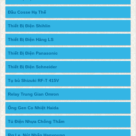
Đầu Cosse Hạ Thế
Thiết Bị Điện Shihlin
Thiết Bị Điện Hãng LS
Thiết Bị Điện Panasonic
Thiết Bị Điện Schneider
Tụ bù Shizuki RF-T 415V
Relay Trung Gian Omron
Ống Gen Co Nhiệt Haida
Tủ Điện Nhựa Chống Thấm
Rơ Le, Nút Nhấn Hanyoung