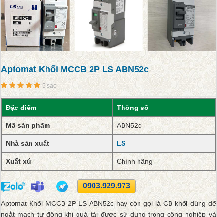
Aptomat Khối MCCB 2P LS ABN52c
5 sao
Đặc điểm
Thông số
Mã sản phẩm
ABN52c
Nhà sản xuất
LS
Xuất xứ
Chính hãng
0903.929.973
Aptomat Khối MCCB 2P LS ABN52c hay còn gọi là CB khối dùng để
ngắt mạch tự động khi quá tải được sử dụng trong công nghiệp và