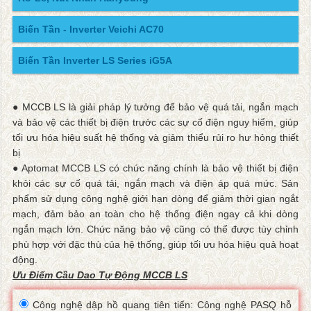
Biến Tần - Inverter Veichi AC70
Biến Tần Inverter LS Series iG5A
● MCCB LS là giải pháp lý tưởng để bảo vệ quá tải, ngắn mạch
và bảo vệ các thiết bị điện trước các sự cố điện nguy hiểm, giúp
tối ưu hóa hiệu suất hệ thống và giảm thiểu rủi ro hư hỏng thiết
bị
● Aptomat MCCB LS có chức năng chính là bảo vệ thiết bị điện
khỏi các sự cố quá tải, ngắn mạch và điện áp quá mức. Sản
phẩm sử dụng công nghệ giới hạn dòng để giảm thời gian ngắt
mạch, đảm bảo an toàn cho hệ thống điện ngay cả khi dòng
ngắn mạch lớn. Chức năng bảo vệ cũng có thể được tùy chỉnh
phù hợp với đặc thù của hệ thống, giúp tối ưu hóa hiệu quả hoạt
động.
Ưu Điểm Cầu Dao Tự Động MCCB LS
Công nghệ dập hồ quang tiên tiến: Công nghệ PASQ hỗ