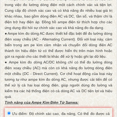
trong việc đo lường dòng điện một cách chính xác và tiện lợi.
Cung cấp độ chính xác cao và có khả năng đo nhiều loại giá trị
khác nhau, bao gồm dòng điện AC và DC, tần số, và thậm chí là
điện trở hay điện áp. Đồng hồ ampe điện tử thích hợp cho các
ứng dụng đòi hỏi sự chính xác cao và khả năng đo đa dạng.
● Ampe kìm đo dòng AC được thiết kế đặc biệt để đo lường dòng
điện xoay chiều (AC - Alternating Current). Đối với loại này, cảm
biến trong am pe kìm cảm nhận và chuyển đổi dòng điện AC
thành tín hiệu điện tử có thể được hiển thị trên màn hình hoặc
gửi ra ngoài cho các thiết bị khác để xử lý hoặc ghi lại dữ liệu.
● Ampe kìm đo dòng AC/DC không chỉ có thể đo lường dòng
điện xoay chiều (AC) mà còn có khả năng đo lường dòng điện
một chiều (DC - Direct Current). Cơ chế hoạt động của loại này
tương tự như ampe kìm đo dòng AC, nhưng được cải tiến để có
thể xử lý cả hai loại dòng điện, giúp người dùng đo lường và
kiểm tra các hệ thống điện có cả dòng AC và DC tiện lợi và hiệu
quả.
Tính năng của Ampe Kìm Điện Tử Sanwa:
Ưu điểm: Độ chính xác cao, đa năng, Có thể đo được cả