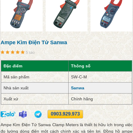
Ampe Kìm Điện Tử Sanwa
5 sao
Đặc điểm
Thông số
Mã sản phẩm
SW-C-M
Nhà sản xuất
Sanwa
Xuất xứ
Chính hãng
0903.929.973
Ampe Kìm Điện Tử Sanwa Clamp Meters là thiết bị hữu ích trong việc
đo lường dòng điện một cách chính xác và tiện lợi. Đồng hồ ampe