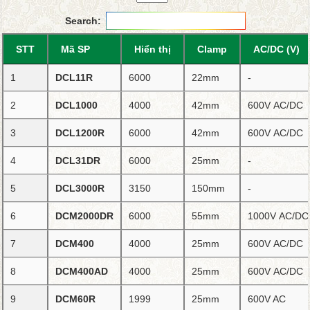
Search:
STT
Mã SP
Hiển thị
Clamp
AC/DC (V)
1
DCL11R
6000
22mm
-
2
DCL1000
4000
42mm
600V AC/DC
3
DCL1200R
6000
42mm
600V AC/DC
4
DCL31DR
6000
25mm
-
5
DCL3000R
3150
150mm
-
6
DCM2000DR
6000
55mm
1000V AC/DC
7
DCM400
4000
25mm
600V AC/DC
8
DCM400AD
4000
25mm
600V AC/DC
9
DCM60R
1999
25mm
600V AC