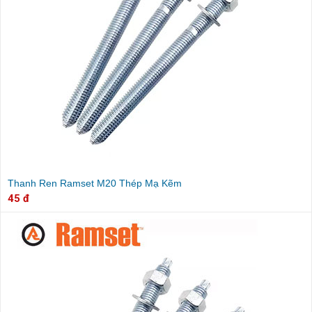
Thanh Ren Ramset M20 Thép Mạ Kẽm
45 đ