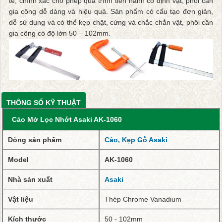
tế, chính xác cho phép quá trình tiến hành cố định vật, phôi cần
gia công dễ dàng và hiệu quả. Sản phẩm có cấu tạo đơn giản,
dễ sử dụng và có thể kẹp chặt, cứng và chắc chắn vật, phôi cần
gia công có độ lớn 50 – 102mm.
THÔNG SỐ KỸ THUẬT
Cảo Mở Lọc Nhớt Asaki AK-1060
Dòng sản phẩm
Cảo, Kẹp Gỗ Asaki
Model
AK-1060
Nhà sản xuất
Asaki
Vật liệu
Thép Chrome Vanadium
Kích thước
50 - 102mm