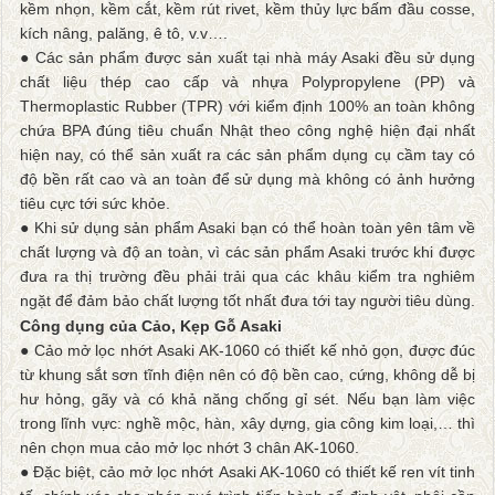
kềm nhọn, kềm cắt, kềm rút rivet, kềm thủy lực bấm đầu cosse,
kích nâng, palăng, ê tô, v.v….
● Các sản phẩm được sản xuất tại nhà máy Asaki đều sử dụng
chất liệu thép cao cấp và nhựa Polypropylene (PP) và
Thermoplastic Rubber (TPR) với kiểm định 100% an toàn không
chứa BPA đúng tiêu chuẩn Nhật theo công nghệ hiện đại nhất
hiện nay, có thể sản xuất ra các sản phẩm dụng cụ cầm tay có
độ bền rất cao và an toàn để sử dụng mà không có ảnh hưởng
tiêu cực tới sức khỏe.
● Khi sử dụng sản phẩm Asaki bạn có thể hoàn toàn yên tâm về
chất lượng và độ an toàn, vì các sản phẩm Asaki trước khi được
đưa ra thị trường đều phải trải qua các khâu kiểm tra nghiêm
ngặt để đảm bảo chất lượng tốt nhất đưa tới tay người tiêu dùng.
Công dụng của Cảo, Kẹp Gỗ Asaki
● Cảo mở lọc nhớt Asaki AK-1060 có thiết kế nhỏ gọn, được đúc
từ khung sắt sơn tĩnh điện nên có độ bền cao, cứng, không dễ bị
hư hỏng, gãy và có khả năng chống gỉ sét. Nếu bạn làm việc
trong lĩnh vực: nghề mộc, hàn, xây dựng, gia công kim loại,… thì
nên chọn mua cảo mở lọc nhớt 3 chân AK-1060.
● Đặc biệt, cảo mở lọc nhớt Asaki AK-1060 có thiết kế ren vít tinh