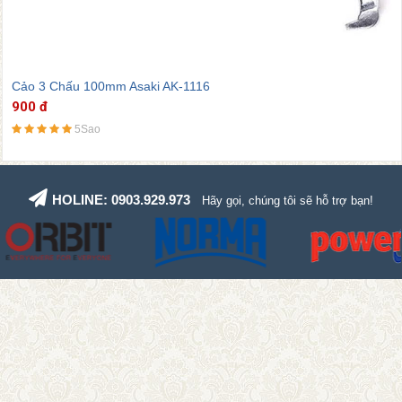
Cảo 3 Chấu 100mm Asaki AK-1116
900 đ
5Sao
HOLINE: 0903.929.973
Hãy gọi, chúng tôi sẽ hỗ trợ bạn!