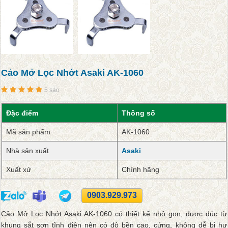
Cảo Mở Lọc Nhớt Asaki AK-1060
5 sao
Đặc điểm
Thông số
Mã sản phẩm
AK-1060
Nhà sản xuất
Asaki
Xuất xứ
Chính hãng
0903.929.973
Cảo Mở Lọc Nhớt Asaki AK-1060 có thiết kế nhỏ gọn, được đúc từ
khung sắt sơn tĩnh điện nên có độ bền cao, cứng, không dễ bị hư