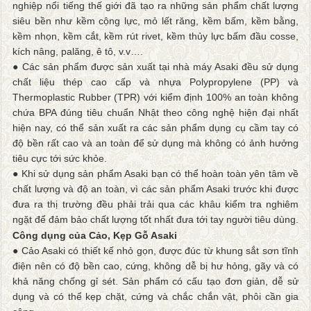
nghiệp nổi tiếng thế giới đã tạo ra những sản phẩm chất lượng
siêu bền như kềm cộng lực, mỏ lết răng, kềm bấm, kềm bằng,
kềm nhọn, kềm cắt, kềm rút rivet, kềm thủy lực bấm đầu cosse,
kích nâng, palăng, ê tô, v.v….
● Các sản phẩm được sản xuất tại nhà máy Asaki đều sử dụng
chất liệu thép cao cấp và nhựa Polypropylene (PP) và
Thermoplastic Rubber (TPR) với kiểm định 100% an toàn không
chứa BPA đúng tiêu chuẩn Nhật theo công nghệ hiện đại nhất
hiện nay, có thể sản xuất ra các sản phẩm dụng cụ cầm tay có
độ bền rất cao và an toàn để sử dụng mà không có ảnh hưởng
tiêu cực tới sức khỏe.
● Khi sử dụng sản phẩm Asaki bạn có thể hoàn toàn yên tâm về
chất lượng và độ an toàn, vì các sản phẩm Asaki trước khi được
đưa ra thị trường đều phải trải qua các khâu kiểm tra nghiêm
ngặt để đảm bảo chất lượng tốt nhất đưa tới tay người tiêu dùng.
Công dụng của Cảo, Kẹp Gỗ Asaki
● Cảo Asaki có thiết kế nhỏ gọn, được đúc từ khung sắt sơn tĩnh
điện nên có độ bền cao, cứng, không dễ bị hư hỏng, gãy và có
khả năng chống gỉ sét. Sản phẩm có cấu tạo đơn giản, dễ sử
dụng và có thể kẹp chặt, cứng và chắc chắn vật, phôi cần gia