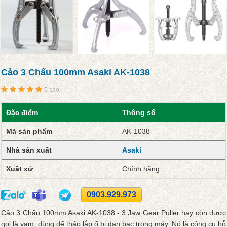
Cảo 3 Chấu 100mm Asaki AK-1038
5 sao
Đặc điểm
Thông số
Mã sản phẩm
AK-1038
Nhà sản xuất
Asaki
Xuất xứ
Chính hãng
0903.929.973
Cảo 3 Chấu 100mm Asaki AK-1038 - 3 Jaw Gear Puller hay còn được
gọi là vam, dùng để tháo lắp ổ bi đạn bạc trong máy. Nó là công cụ hỗ