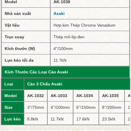
Model
AK-1038
Nhà sản xuất
Asaki
Vật liệu
Hợp kim Thép Chrome Vanadium
Trục xoay
Thép mô-líp-đen
Kích thước (W)
4''/100mm
Lực kéo tối đa
11.7kN
Kích Thước Các Loại Cảo Asaki
Loại
Cảo 3 Chấu Asaki
Model
AK-1032
AK-1033
AK-1034
AK-1035
A
Size
3''/75mm
4''/100mm
6''/150mm
8''/200mm
1
Lực kéo
8.8kN
11.7kN
17.6kN
23.5kN
2