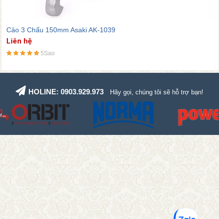
Cảo 3 Chấu 150mm Asaki AK-1039
Liên hệ
5Sao
HOLINE: 0903.929.973
Hãy gọi, chúng tôi sẽ hỗ trợ bạn!