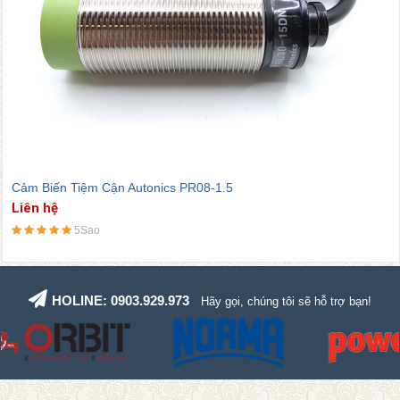
Nhiệt độ bảo quản
-30 đến 80℃
Độ ẩm bảo quản
35 đến 95% RH
Độ trễ
Max. 10% khoảng cách phát hiện
Điện áp dư
Max. 2.0V
Cảm Biến Tiệm Cận Autonics PRL08-1
5
Liên hệ
5Sao
HOLINE: 0903.929.973
Hãy gọi, chúng tôi sẽ hỗ trợ bạn!