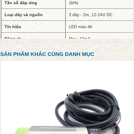
Tần số đáp ứng
1kHz
Loại dây và nguồn
3 dây - 2m, 12-24V DC
Tín hiệu
LED màu đỏ
Dòng rò
Max. 10mA
Ngõ ra điều khiển
Max. 200mA
SẢN PHẨM KHÁC CÙNG DANH MỤC
Độ bền điện môi
1,500V AC (trong 1 phút)
Chất liệu
Đồng thau (mạ niken)
Chất liệu cáp
Cáp tiêu chuẩn
Cấu trúc bảo vệ
IP67 (tiêu chuẩn IEC)
Tiêu chuẩn
CE, EAC
Chiều dài thân
Loại tiêu chuẩn