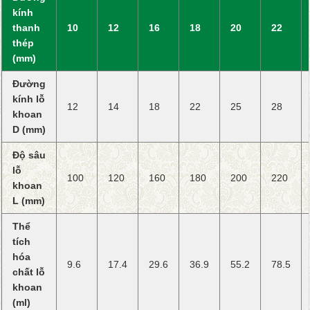
kính
thanh
10
12
16
18
20
22
thép
(mm)
Đường
kính lỗ
12
14
18
22
25
28
khoan
D (mm)
Độ sâu
lỗ
100
120
160
180
200
220
khoan
L (mm)
Thể
tích
hóa
9.6
17.4
29.6
36.9
55.2
78.5
chất lỗ
khoan
(ml)