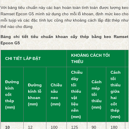
Với bảng tiêu chuẩn này các bạn hoàn toàn tính toán được lượng keo
Ramset Epcon G5 mình sử dụng cho mỗi lỗ khoan, định mức keo cho
mỗi tuýp và các đặc tính lực cũng như khoảng cách lắp đặt thép như
thế nào cho đúng
Bảng chi tiết tiêu chuẩn khoan cấy thép bằng keo Ramset
Epcon G5
KHOẢNG CÁCH TỐI
CHI TIẾT LẮP ĐẶT
THIỂU
Chiều
Cách
dày
tối
Đường
Cách
Đường
Chiều
tối
thiểu
kính
mép
kính lỗ
sâu
thiểu
giữa
cốt
tối
khoan
neo
vật
hai
thép
thiểu
(mm)
(mm)
liệu
cốt
(mm)
(mm)
nền
thép
(mm)
(mm)
10
12
100
125
90
180