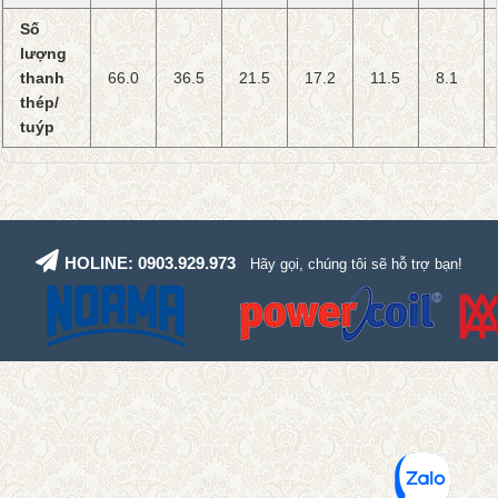
Số
lượng
thanh
66.0
36.5
21.5
17.2
11.5
8.1
thép/
tuýp
HOLINE: 0903.929.973
Hãy gọi, chúng tôi sẽ hỗ trợ bạn!