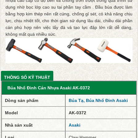
nhựa cao cấp có độ bền và chống trơn trượt trong quá trình sử
dụng nhờ bọc lớp cao su tại phần tay cầm . Đầu búa được làm
bằng hợp kim thép nên rất cứng, chống gỉ sét, có khả năng chịu
lực, chịu nhiệt tốt, cho thời gian sử dụng lâu dài, chiều dài phần
cán phù hợp nên việc lấy đà và tạo lực đập lớn rất dễ dàng,
không mất quá nhiều sức.
THÔNG SỐ KỸ THUẬT
Búa Nhổ Đinh Cán Nhựa Asaki AK-0372
Dòng sản phẩm
Búa Tạ, Búa Nhổ Đinh Asaki
Model
AK-0372
Nhà sản xuất
Asaki
Loại
Claw Hammer