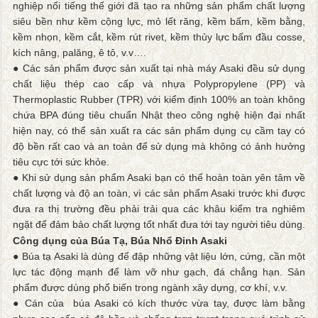
nghiệp nổi tiếng thế giới đã tạo ra những sản phẩm chất lượng
siêu bền như kềm cộng lực, mỏ lết răng, kềm bấm, kềm bằng,
kềm nhọn, kềm cắt, kềm rút rivet, kềm thủy lực bấm đầu cosse,
kích nâng, palăng, ê tô, v.v….
● Các sản phẩm được sản xuất tại nhà máy Asaki đều sử dụng
chất liệu thép cao cấp và nhựa Polypropylene (PP) và
Thermoplastic Rubber (TPR) với kiểm định 100% an toàn không
chứa BPA đúng tiêu chuẩn Nhật theo công nghệ hiện đại nhất
hiện nay, có thể sản xuất ra các sản phẩm dụng cụ cầm tay có
độ bền rất cao và an toàn để sử dụng mà không có ảnh hưởng
tiêu cực tới sức khỏe.
● Khi sử dụng sản phẩm Asaki bạn có thể hoàn toàn yên tâm về
chất lượng và độ an toàn, vì các sản phẩm Asaki trước khi được
đưa ra thị trường đều phải trải qua các khâu kiểm tra nghiêm
ngặt để đảm bảo chất lượng tốt nhất đưa tới tay người tiêu dùng.
Công dụng của Búa Tạ, Búa Nhổ Đinh Asaki
● Búa tạ Asaki là dùng để đập những vật liệu lớn, cứng, cần một
lực tác động mạnh để làm vỡ như gạch, đá chẳng hạn. Sản
phẩm được dùng phổ biến trong ngành xây dựng, cơ khí, v.v.
● Cán của búa Asaki có kích thước vừa tay, được làm bằng