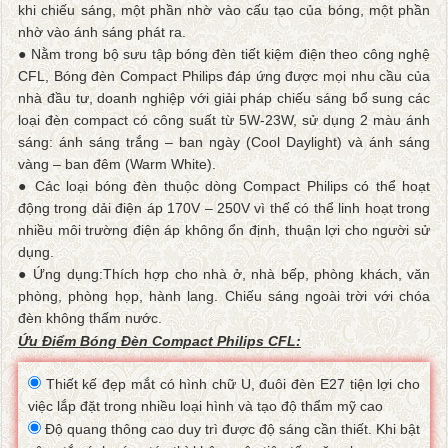
khi chiếu sáng, một phần nhờ vào cấu tạo của bóng, một phần
nhờ vào ánh sáng phát ra.
● Nằm trong bộ sưu tập bóng đèn tiết kiệm điện theo công nghệ
CFL, Bóng đèn Compact Philips đáp ứng được mọi nhu cầu của
nhà đầu tư, doanh nghiệp với giải pháp chiếu sáng bổ sung các
loại đèn compact có công suất từ 5W-23W, sử dụng 2 màu ánh
sáng: ánh sáng trắng – ban ngày (Cool Daylight) và ánh sáng
vàng – ban đêm (Warm White).
● Các loại bóng đèn thuộc dòng Compact Philips có thể hoạt
động trong dải điện áp 170V – 250V vì thế có thể linh hoạt trong
nhiều môi trường điện áp không ổn định, thuận lợi cho người sử
dụng.
● Ứng dụng:Thích hợp cho nhà ở, nhà bếp, phòng khách, văn
phòng, phòng họp, hành lang. Chiếu sáng ngoài trời với chóa
đèn không thấm nước.
Ứu Điểm Bóng Đèn Compact Philips CFL:
Thiết kế đẹp mắt có hình chữ U, đuôi đèn E27 tiện lợi cho
việc lắp đặt trong nhiều loại hình và tạo độ thẩm mỹ cao
Độ quang thông cao duy trì được độ sáng cần thiết. Khi bật