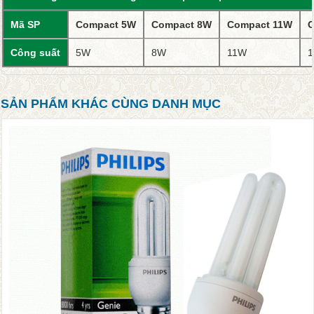
Mã SP
Compact 5W
Compact 8W
Compact 11W
C
Công suất
5W
8W
11W
SẢN PHẨM KHÁC CÙNG DANH MỤC