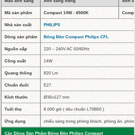
Màu ánh sáng
Ánh sáng trắng
Ánh s
Mã sản phẩm
Compact 14W - 6500K
Compa
Nhà sản xuất
PHILIPS
Dòng sản phẩm
Bóng Đèn Compact Philips CFL
Nguồn cấp
220 – 240V AC 50/60Hz
Công suất
14W
Quang thông
820 Lm
Chuẩn đuôi
E27
Kích thước
Ø36x127 mm
Tuổi thọ
8.000 giờ ( tiêu chuẩn L70B50 )
Ứng dụng
chiếu sáng trong phòng khách, phòng ăn, phòng 
Các Dòng Sản Phẩm Bóng Đèn Philips Compact