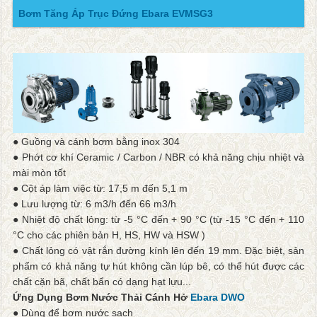
Bơm Tăng Áp Trục Đứng Ebara EVMSG3
● Guồng và cánh bơm bằng inox 304
● Phớt cơ khí Ceramic / Carbon / NBR có khả năng chịu nhiệt và
mài mòn tốt
● Cột áp làm việc từ: 17,5 m đến 5,1 m
● Lưu lượng từ: ​​6 m3/h đến 66 m3/h
● Nhiệt độ chất lỏng: từ -5 °C đến + 90 °C (từ -15 °C đến + 110
°C cho các phiên bản H, HS, HW và HSW )
● Chất lỏng có vật rắn đường kính lên đến 19 mm. Đặc biệt, sản
phẩm có khả năng tự hút không cần lúp bê, có thể hút được các
chất cặn bã, chất bẩn có dạng hạt lựu...
Ứng Dụng Bơm Nước Thải Cánh Hở
Ebara DWO
● Dùng để bơm nước sạch