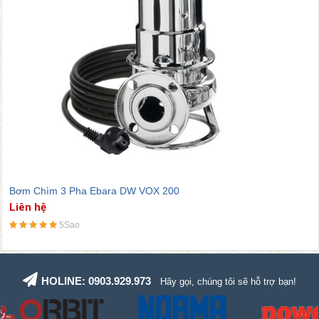
Bơm Chìm 3 Pha Ebara DW VOX 200
Liên hệ
5Sao
HOLINE: 0903.929.973
Hãy gọi, chúng tôi sẽ hỗ trợ bạn!