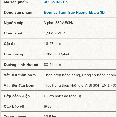
Mã sản phẩm
3D 32-160/1.5
Dòng sản phẩm
Bơm Ly Tâm Trục Ngang Ebara 3D
Nguồn cấp
3 pha, 380V-50Hz
Công
suất
1,5kW - 2HP
Cột áp
16-27 mét
Lưu lượng
100-333 L/phút
Đường kính Hút-xả
60-42 mm
Vật liệu thân bơm
Thân bơm bằng gang, Động cơ bằng nhôm 
Vật liệu đầu bơm
Trục trong thép không gỉ AISI 304 (EN 1.43
Lớp cách điện
F (lớp nhiệt độ tăng B)
Cấp bảo vệ
IP55
Trọng lượng
33.5 kg