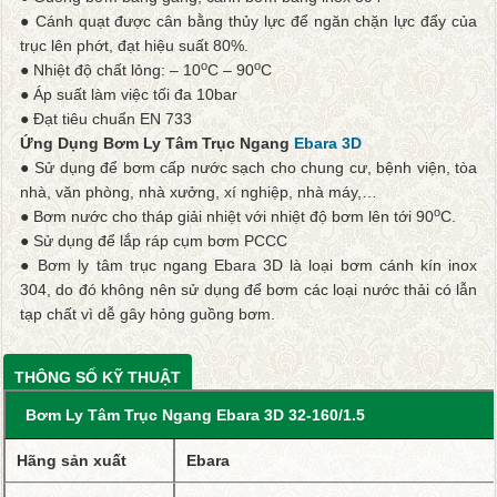
● Cánh quạt được cân bằng thủy lực để ngăn chặn lực đẩy của
trục lên phớt, đạt hiệu suất 80%.
o
o
● Nhiệt độ chất lỏng: – 10
C – 90
C
● Áp suất làm việc tối đa 10bar
● Đạt tiêu chuẩn EN 733
Ứng Dụng Bơm Ly Tâm Trục Ngang
Ebara 3D
● Sử dụng để bơm cấp nước sạch cho chung cư, bệnh viện, tòa
nhà, văn phòng, nhà xưởng, xí nghiệp, nhà máy,…
o
● Bơm nước cho tháp giải nhiệt với nhiệt độ bơm lên tới 90
C.
● Sử dụng để lắp ráp cụm bơm PCCC
● Bơm ly tâm trục ngang Ebara 3D là loại bơm cánh kín inox
304, do đó không nên sử dụng để bơm các loại nước thải có lẫn
tạp chất vì dễ gây hỏng guồng bơm.
THÔNG SỐ KỸ THUẬT
Bơm Ly Tâm Trục Ngang Ebara 3D 32-160/1.5
Hãng sản xuất
Ebara