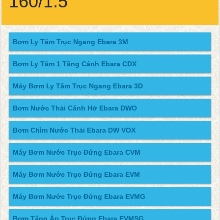
160/1.5
Bơm Ly Tâm Trục Ngang Ebara 3M
Bơm Ly Tâm 1 Tầng Cánh Ebara CDX
Máy Bơm Ly Tâm Trục Ngang Ebara 3D
Bơm Nước Thải Cánh Hở Ebara DWO
Bơm Chìm Nước Thải Ebara DW VOX
Máy Bơm Nước Trục Đứng Ebara CVM
Máy Bơm Nước Trục Đứng Ebara EVM
Máy Bơm Nước Trục Đứng Ebara EVMG
Bơm Tăng Áp Trục Đứng Ebara EVMSG