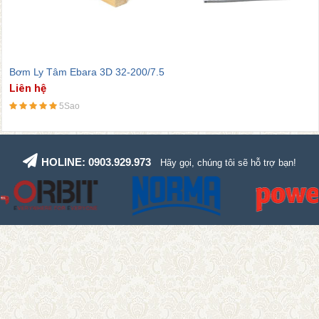
Bơm Ly Tâm Ebara 3D 32-200/7.5
Liên hệ
5Sao
HOLINE: 0903.929.973
Hãy gọi, chúng tôi sẽ hỗ trợ bạn!