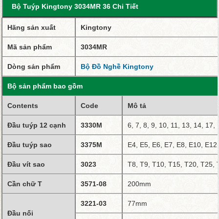
Bộ Tuýp Kingtony 3034MR 36 Chi Tiết
Hãng sản xuất
Kingtony
Mã sản phẩm
3034MR
Dòng sản phẩm
Bộ Đồ Nghề Kingtony
Bộ sản phẩm bao gồm
Contents
Code
Mô tả
Đầu tuýp 12 cạnh
3330M
6, 7, 8, 9, 10, 11, 13, 14, 17
Đầu tuýp sao
3375M
E4, E5, E6, E7, E8, E10, E12
Đầu vít sao
3023
T8, T9, T10, T15, T20, T25, 
Cần chữ T
3571-08
200mm
3221-03
77mm
Đầu nối