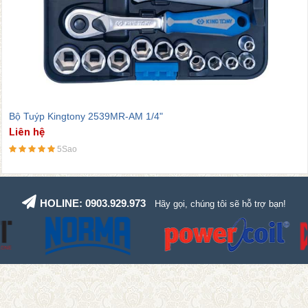
Bộ Tuýp Kingtony 4044CR 1/2"
Liên hệ
5Sao
HOLINE: 0903.929.973
Hãy gọi, chúng tôi sẽ hỗ trợ bạn!