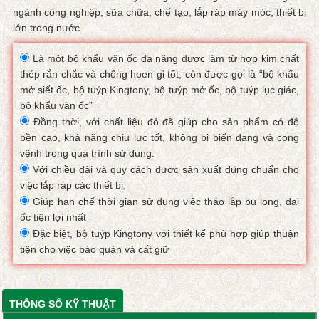
ngành công nghiệp, sữa chữa, chế tạo, lắp ráp máy móc, thiết bị
lớn trong nước.
Là một bộ khẩu vặn ốc đa năng được làm từ hợp kim chất
thép rắn chắc và chống hoen gỉ tốt, còn được gọi là “bộ khẩu
mở siết ốc, bộ tuýp Kingtony, bộ tuýp mở ốc, bộ tuýp lục giác,
bộ khẩu vặn ốc”
Đồng thời, với chất liệu đó đã giúp cho sản phẩm có độ
bền cao, khả năng chịu lực tốt, không bị biến dạng và cong
vênh trong quá trình sử dụng.
Với chiều dài và quy cách được sản xuất đúng chuẩn cho
việc lắp ráp các thiết bị.
Giúp hạn chế thời gian sử dụng việc tháo lắp bu long, đai
ốc tiện lợi nhất
Đặc biệt, bộ tuýp Kingtony với thiết kế phù hợp giúp thuận
tiện cho việc bảo quản và cất giữ
THÔNG SỐ KỸ THUẬT