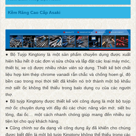
Kềm Răng Cao Cấp Asaki
● Bộ Tuýp Kingtony là một sản phẩm chuyên dụng được xuất
hiện hầu hết ở các đơn vị sửa chữa và lắp đặt các loại máy móc,
thiết bị, xe cộ được nhiều nhân viên sử dụng. Thiết kế bởi chất
liệu hợp kim thép chrome vanadi rắn chắc và chống hoen gỉ, độ
bền cao trong mọi thời tiết đã khiến nó trở thành một bộ khẩu
mở siết ốc không thể thiếu trong balo dụng cụ của các người
thợ.
● Bộ tuýp Kingtony được thiết kế với công dụng là một bộ tuýp
mở ốc chuyên dụng với đầy đủ các chức năng vặn mở, siết bu
lông, đai ốc… một cách nhanh chóng giúp mang đến nhiều sự
tiện lợi cho quý khách hàng.
● Cũng chính sự đa dạng về công dụng ấy đã khiến cho chúng
được biết đến là một bộ tuýp Kingtony không thể thiếu trong các