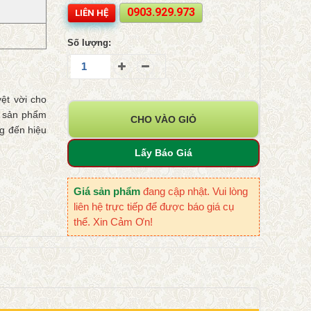
0903.929.973
LIÊN HỆ
Số lượng:
ệt vời cho
t sản phẩm
CHO VÀO GIỎ
g đến hiệu
Lấy Báo Giá
Giá sản phẩm
đang cập nhật. Vui lòng
liên hệ trực tiếp để được báo giá cụ
thể. Xin Cảm Ơn!