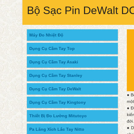
Bộ Sạc Pin DeWalt D
Máy Đo Nhiệt Độ
Dụng Cụ Cầm Tay Top
Dụng Cụ Cầm Tay Asaki
Dụng Cụ Cầm Tay Stanley
Dụng Cụ Cầm Tay DeWalt
● B
một
Dụng Cụ Cầm Tay Kingtony
● Đ
kiể
Thiết Bị Đo Lường Mitutoyo
đới
● D
Pa Lăng Xích Lắc Tay Nitto