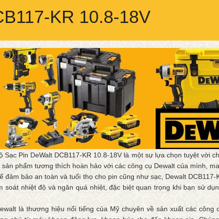
CB117-KR 10.8-18V
ộ Sạc Pin DeWalt DCB117-KR 10.8-18V là một sự lựa chọn tuyệt vời c
 sản phẩm tương thích hoàn hảo với các công cụ Dewalt của mình, man
ể đảm bảo an toàn và tuổi thọ cho pin cũng như sạc, Dewalt DCB117-KR
m soát nhiệt độ và ngăn quá nhiệt, đặc biệt quan trọng khi bạn sử dụng
.
ewalt là thương hiệu nổi tiếng của Mỹ chuyên về sản xuất các công