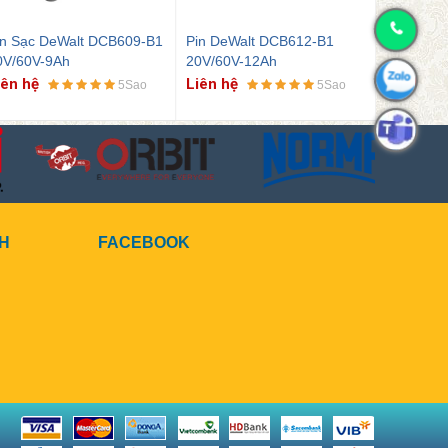
in DeWalt DCB612-B1
Pin Sạc DeWalt DCBP034-
Pin Sạc 
0V/60V-12Ah
KR 20V-1.7Ah
B1 20V-5
iên hệ
Liên hệ
Liên hệ
5Sao
5Sao
CH
FACEBOOK