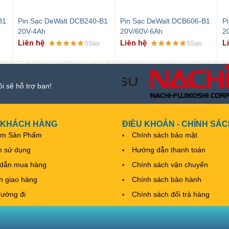
B1
Pin Sạc DeWalt DCB606-B1
Pin Sạc DeWalt DCB609-B1
P
20V/60V-6Ah
20V/60V-9Ah
2
Liên hệ
Liên hệ
L
5Sao
5Sao
ôi sẽ hỗ trợ bạn!
 KHÁCH HÀNG
ĐIỀU KHOẢN - CHÍNH SÁ
ếm Sản Phẩm
Chính sách bảo mật
h sử dụng
Hướng dẫn thanh toán
dẫn mua hàng
Chính sách vận chuyển
nh giao hàng
Chính sách bảo hành
đường đi
Chính sách đổi trả hàng