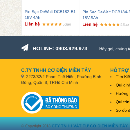
Pin Sạc DeWalt DCB184-B1
DCB182-B1
Pin Sạc DeWalt DCB240-
18V-5Ah
20V-4Ah
Liên hệ
Liên hệ
5Sao
5Sao
5Sao
HOLINE: 0903.929.973
Hãy gọi, chúng t
C.TY TNHH CƠ ĐIỆN MIỀN TÂY
HỖ TRỢ
2273/32/2 Phạm Thế Hiển, Phường Bình
Tìm Ki
Đông, Quận 8, TP.Hồ Chí Minh
Qui địn
Hướng 
Qui trì
Sơ đồ 
CTY TNHH VẬT TƯ CƠ ĐIỆN MIỀN TÂY
© Copyright 2018