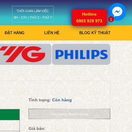
THỜI GIAN LÀM VIỆC
Giỏ hàng
Hotline
8H - 17H | THỨ 2 - THỨ 7
1
0903 929 973
ĐẶT HÀNG
LIÊN HỆ
BLOG KỸ THUẬT
Tình trạng:
Còn hàng
Giao hàng nhanh chóng
Giá bán: