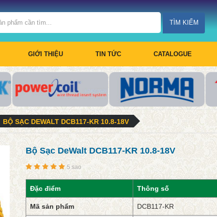
TÌM KIẾM
GIỚI THIỆU
TIN TỨC
CATALOGUE
BỘ SẠC DEWALT DCB117-KR 10.8-18V
Bộ Sạc DeWalt DCB117-KR 10.8-18V
5 sao
Đặc điểm
Thông số
Mã sản phẩm
DCB117-KR