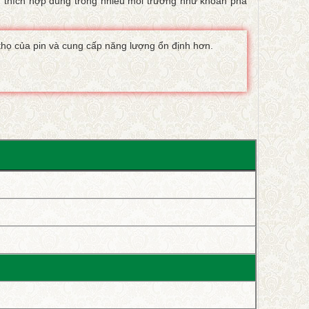
 thích hợp dùng trong nhiều môi trường như khoan phá
 thọ của pin và cung cấp năng lượng ổn định hơn.