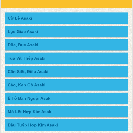
Cờ Lê Asaki
Lục Giác Asaki
Dũa, Đục Asaki
Tua Vít Thép Asaki
Cần Siết, Điếu Asaki
Cảo, Kẹp Gỗ Asaki
Ê Tô Bàn Nguội Asaki
Mỏ Lết Hợp Kim Asaki
Đầu Tuýp Hợp Kim Asaki