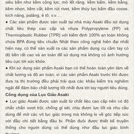
siêu bền như kềm cộng lực, mỏ lết răng, kềm bấm, kềm bằng,
kềm nhọn, kềm cắt, kềm rút rivet, kềm thủy lực bấm đầu cosse,
kích nâng, palăng, ê tô, v.v….
● Các sản phẩm được sản xuất tại nhà máy Asaki đều sử dụng
chất liệu thép cao cấp và nhựa Polypropylene (PP) và
Thermoplastic Rubber (TPR) với kiểm định 100% an toàn không
chứa BPA đúng tiêu chuẩn Nhật theo công nghệ hiện đại nhất
hiện nay, có thể sản xuất ra các sản phẩm dụng cụ cầm tay có
độ bền rất cao và an toàn để sử dụng mà không có ảnh hưởng
tiêu cực tới sức khỏe.
● Khi sử dụng sản phẩm Asaki bạn có thể hoàn toàn yên tâm về
chất lượng và độ an toàn, vì các sản phẩm Asaki trước khi được
đưa ra thị trường đều phải trải qua các khâu kiểm tra nghiêm
ngặt để đảm bảo chất lượng tốt nhất đưa tới tay người tiêu dùng.
Công dụng của Lục Giác Asaki
● Lục giác Asaki được sản xuất từ chất liệu cao cấp nên có độ
chắc chắn vượt trội, chống gỉ sét, chịu được lực tốt và nhu cầu
dùng để mở các vít lục giác trong mà không lo về góc tiếp xúc
với đầu chi tiết bằng đầu bi. Phần đuôi được thiết kế truyền
thống cho người dùng có thể dùng như đầu lục giác bình