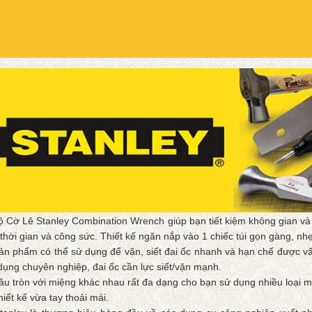
ộ Cờ Lê Stanley Combination Wrench giúp bạn tiết kiệm không gian và 
 thời gian và công sức. Thiết kế ngăn nắp vào 1 chiếc túi gọn gàng, nh
ản phẩm có thể sử dụng để vặn, siết đai ốc nhanh và hạn chế được vấ
dụng chuyên nghiệp, đai ốc cần lực siết/vặn mạnh.
ầu tròn với miệng khác nhau rất đa dạng cho bạn sử dụng nhiều loại 
hiết kế vừa tay thoải mái.