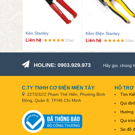
ley
Kéo Stanley
Kềm Điện Stanley
Liên hệ
Liên hệ
5Sao
5Sao
5Sao
HOLINE: 0903.929.973
Hãy gọi, chúng t
C.TY TNHH CƠ ĐIỆN MIỀN TÂY
HỖ TRỢ
2273/32/2 Phạm Thế Hiển, Phường Bình
Tìm Ki
Đông, Quận 8, TP.Hồ Chí Minh
Qui địn
Hướng 
Qui trì
Sơ đồ 