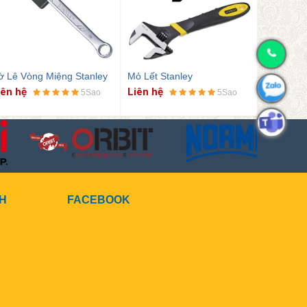
ờ Lê Vòng Miệng Stanley
Mỏ Lết Stanley
Eto Cơ Kh
iên hệ
Liên hệ
Liên hệ
5Sao
5Sao
CH
FACEBOOK