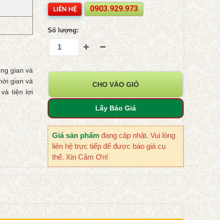
0903.929.973
LIÊN HỆ
Số lượng:
ng gian và
hời gian và
CHO VÀO GIỎ
và tiện lợi
Lấy Báo Giá
Giá sản phẩm
đang cập nhật. Vui lòng
liên hệ trực tiếp để được báo giá cụ
thể. Xin Cảm Ơn!