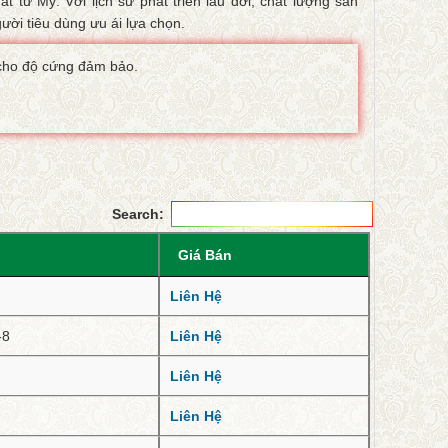
 từ Mỹ. Với lịch sử phát triển lâu đời, chất lượng sản
ời tiêu dùng ưu ái lựa chọn.
 cho độ cứng đảm bảo.
Search:
Giá Bán
Liên Hệ
-8
Liên Hệ
Liên Hệ
Liên Hệ