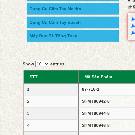
● S
phẩ
Dụng Cụ Cầm Tay Makita
Dụng Cụ Cầm Tay Bosch
Máy Đục Bê Tông Toku
Show
entries
STT
Mã Sản Phẩm
1
87-718-1
2
STMT80942-8
3
STMT80944-8
4
STMT80946-8