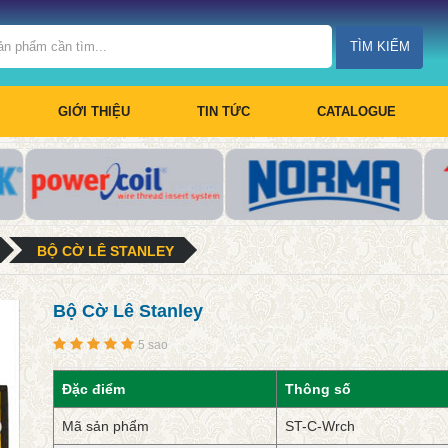
TÌM KIẾM
GIỚI THIỆU
TIN TỨC
CATALOGUE
BỘ CỜ LÊ STANLEY
Bộ Cờ Lê Stanley
5 sao
Đặc điểm
Thông số
Mã sản phẩm
ST-C-Wrch