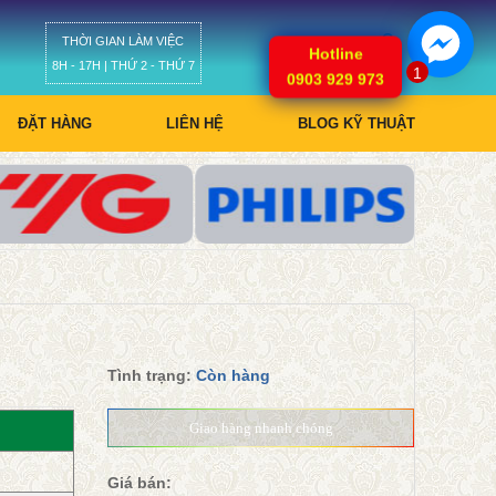
THỜI GIAN LÀM VIỆC
Giỏ hàng
Hotline
8H - 17H | THỨ 2 - THỨ 7
1
0903 929 973
ĐẶT HÀNG
LIÊN HỆ
BLOG KỸ THUẬT
Tình trạng:
Còn hàng
Giao hàng nhanh chóng
Giá bán: