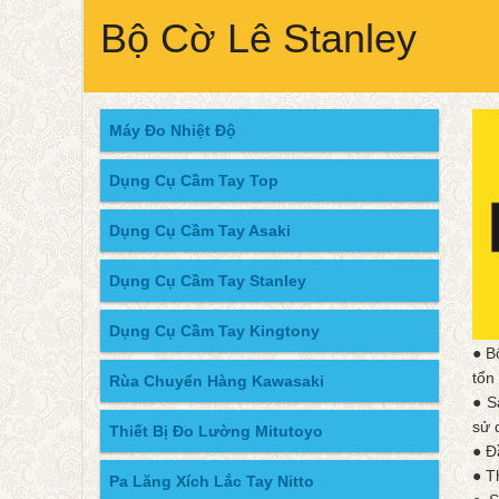
Bộ Cờ Lê Stanley
Máy Đo Nhiệt Độ
Dụng Cụ Cầm Tay Top
Dụng Cụ Cầm Tay Asaki
Dụng Cụ Cầm Tay Stanley
Dụng Cụ Cầm Tay Kingtony
● B
tổn
Rùa Chuyển Hàng Kawasaki
● S
sử 
Thiết Bị Đo Lường Mitutoyo
● Đ
● T
Pa Lăng Xích Lắc Tay Nitto