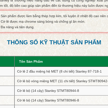
tanley là thương hiệu hàng đầu về các dụng cụ công nghiệp xuất phát
m tốt, độ bền cao giúp sản phẩm đến từ thương hiệu này luôn được ngư
Sản phẩm được làm bằng thép hợp kim, tôi luyện ở nhiệt độ cao nên
Cờ lê được mạ chrome sáng bóng và chống gỉ ăn mòn.
Đa năng và tiện dụng.
THÔNG SỐ KỸ THUẬT SẢN PHẨM
Tên Sản Phẩm
Cờ lê 2 đầu miệng hệ MET (8 chi tiết) Stanley 87-718-1
Cờ lê bộ vòng miệng MET (11 chi tiết) Stanley STMT80942
Cờ lê bộ (14 cây) Stanley STMT80944-8
Cờ lê bộ (14 cây) Stanley STMT80946-8