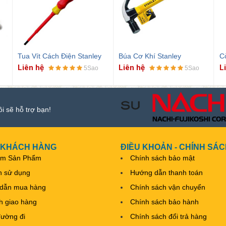
Tua Vít Cách Điện Stanley
Búa Cơ Khí Stanley
C
Liên hệ
Liên hệ
L
5Sao
5Sao
ôi sẽ hỗ trợ bạn!
 KHÁCH HÀNG
ĐIỀU KHOẢN - CHÍNH SÁ
ếm Sản Phẩm
Chính sách bảo mật
h sử dụng
Hướng dẫn thanh toán
dẫn mua hàng
Chính sách vận chuyển
nh giao hàng
Chính sách bảo hành
đường đi
Chính sách đổi trả hàng