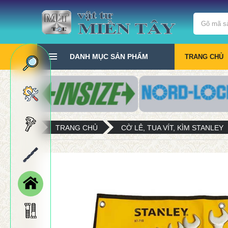
DANH MỤC SẢN PHẨM
TRANG CHỦ
TRANG CHỦ
CỜ LÊ, TUA VÍT, KÌM STANLEY