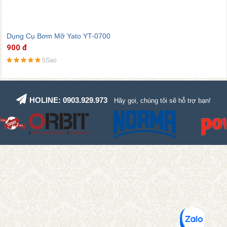
Dụng Cụ Bơm Mỡ Yato YT-0700
900 đ
5Sao
HOLINE: 0903.929.973
Hãy gọi, chúng tôi sẽ hỗ trợ bạn!