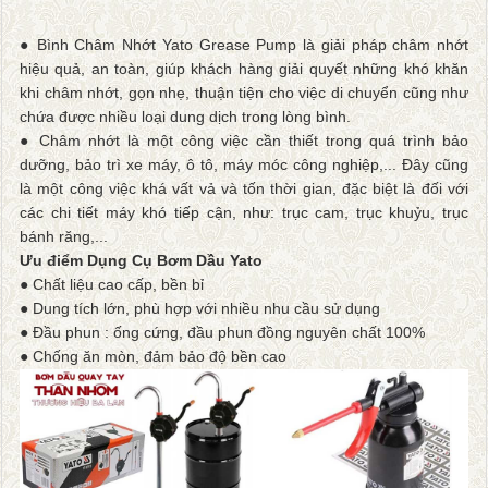
● Bình Châm Nhớt Yato Grease Pump là giải pháp châm nhớt
hiệu quả, an toàn, giúp khách hàng giải quyết những khó khăn
khi châm nhớt, gọn nhẹ, thuận tiện cho việc di chuyển cũng như
chứa được nhiều loại dung dịch trong lòng bình.
● Châm nhớt là một công việc cần thiết trong quá trình bảo
dưỡng, bảo trì xe máy, ô tô, máy móc công nghiệp,... Đây cũng
là một công việc khá vất vả và tốn thời gian, đặc biệt là đối với
các chi tiết máy khó tiếp cận, như: trục cam, trục khuỷu, trục
bánh răng,...
Ưu điểm Dụng Cụ Bơm Dầu Yato
● Chất liệu cao cấp, bền bỉ
● Dung tích lớn, phù hợp với nhiều nhu cầu sử dụng
● Đầu phun : ống cứng, đầu phun đồng nguyên chất 100%
● Chống ăn mòn, đảm bảo độ bền cao