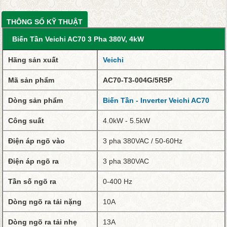
THÔNG SỐ KỸ THUẬT
Biến Tần Veichi AC70 3 Pha 380V, 4kW
Hãng sản xuất
Veichi
Mã sản phẩm
AC70-T3-004G/5R5P
Dòng sản phẩm
Biến Tần - Inverter Veichi AC70
Công suất
4.0kW - 5.5kW
Điện áp ngõ vào
3 pha 380VAC / 50-60Hz
Điện áp ngõ ra
3 pha 380VAC
Tần số ngõ ra
0-400 Hz
Dòng ngõ ra tải nặng
10A
Dòng ngõ ra tải nhẹ
13A