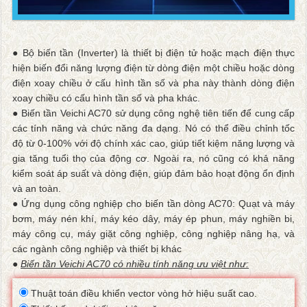
● Bộ biến tần (Inverter) là thiết bị điện tử hoặc mạch điện thực
hiện biến đổi năng lượng điện từ dòng điện một chiều hoặc dòng
điện xoay chiều ở cấu hình tần số và pha này thành dòng điện
xoay chiều có cấu hình tần số và pha khác.
● Biến tần Veichi AC70 sử dụng công nghệ tiên tiến để cung cấp
các tính năng và chức năng đa dạng. Nó có thể điều chỉnh tốc
độ từ 0-100% với độ chính xác cao, giúp tiết kiệm năng lượng và
gia tăng tuổi thọ của động cơ. Ngoài ra, nó cũng có khả năng
kiểm soát áp suất và dòng điện, giúp đảm bảo hoạt động ổn định
và an toàn.
● Ứng dụng công nghiệp cho biến tần dòng AC70: Quạt và máy
bơm, máy nén khí, máy kéo dây, máy ép phun, máy nghiền bi,
máy công cụ, máy giặt công nghiệp, công nghiệp nâng hạ, và
các ngành công nghiệp và thiết bị khác
●
Biến tần Veichi AC70 có nhiều tính năng ưu việt như:
Thuật toán điều khiển vector vòng hở hiệu suất cao.