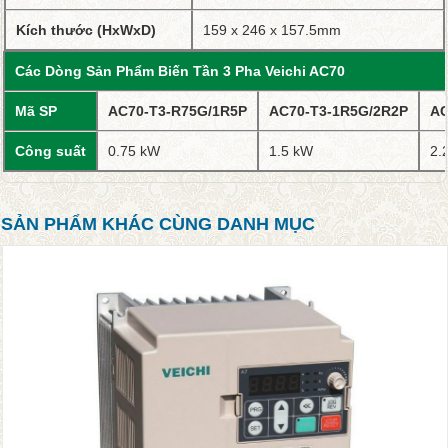
Kích thước (HxWxD)
159 x 246 x 157.5mm
Các Dòng Sản Phẩm Biến Tần 3 Pha Veichi AC70
Mã SP
AC70-T3-R75G/1R5P
AC70-T3-1R5G/2R2P
AC
Công suất
0.75 kW
1.5 kW
2.
SẢN PHẨM KHÁC CÙNG DANH MỤC