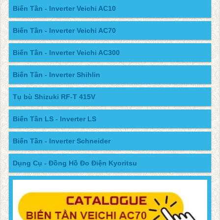
Biến Tần - Inverter Veichi AC10
Biến Tần - Inverter Veichi AC70
Biến Tần - Inverter Veichi AC300
Biến Tần - Inverter Shihlin
Tụ bù Shizuki RF-T 415V
Biến Tần LS - Inverter LS
Biến Tần - Inverter Schneider
Dụng Cụ - Đồng Hồ Đo Điện Kyoritsu