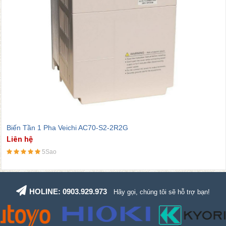
Biến Tần 1 Pha Veichi AC70-S2-2R2G
Liên hệ
5Sao
HOLINE: 0903.929.973
Hãy gọi, chúng tôi sẽ hỗ trợ bạn!