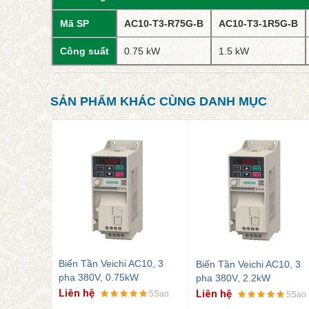
Mã SP
AC10-T3-R75G-B
AC10-T3-1R5G-B
Công suất
0.75 kW
1.5 kW
SẢN PHẨM KHÁC CÙNG DANH MỤC
C10, 1
Biến Tần Veichi AC10, 3
Biến Tần Veichi AC10, 3
pha 380V, 0.75kW
pha 380V, 2.2kW
Liên hệ
Liên hệ
5Sao
5Sao
5Sao