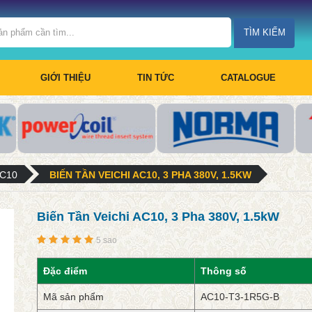
TÌM KIẾM
GIỚI THIỆU
TIN TỨC
CATALOGUE
AC10
BIẾN TẦN VEICHI AC10, 3 PHA 380V, 1.5KW
Biến Tần Veichi AC10, 3 Pha 380V, 1.5kW
5 sao
Đặc điểm
Thông số
Mã sản phẩm
AC10-T3-1R5G-B