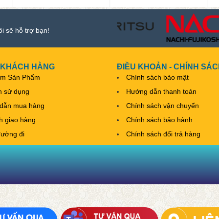
ôi sẽ hỗ trợ bạn!
 KHÁCH HÀNG
ĐIỀU KHOẢN - CHÍNH SÁ
ếm Sản Phẩm
Chính sách bảo mật
h sử dụng
Hướng dẫn thanh toán
dẫn mua hàng
Chính sách vận chuyển
nh giao hàng
Chính sách bảo hành
đường đi
Chính sách đổi trả hàng