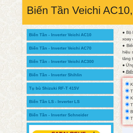
Biến Tần Veichi AC10
● Bộ 
Biến Tần - Inverter Veichi AC10
xoay 
● Biế
Biến Tần - Inverter Veichi AC70
hiệu 
tăng 
Biến Tần - Inverter Veichi AC300
● Ứng
●
Biế
Biến Tần - Inverter Shihlin
Kí
Tụ bù Shizuki RF-T 415V
Th
K
Biến Tần LS - Inverter LS
T
B
Biến Tần - Inverter Schneider
T