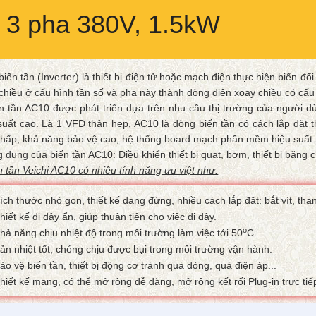
, 3 pha 380V, 1.5kW
biến tần (Inverter) là thiết bị điện tử hoặc mạch điện thực hiện biến 
chiều ở cấu hình tần số và pha này thành dòng điện xoay chiều có cấu
n tần AC10 được phát triển dựa trên nhu cầu thị trường của người dù
suất cao. Là 1 VFD thân hẹp, AC10 là dòng biến tần có cách lắp đặt th
thấp, khả năng bảo vệ cao, hệ thống board mạch phần mềm hiệu suất
 dụng của biến tần AC10: Điều khiển thiết bị quạt, bơm, thiết bị băng 
n tần Veichi AC10 có nhiều tính năng ưu việt như:
ch thước nhỏ gọn, thiết kế dạng đứng, nhiều cách lắp đặt: bắt vít, than
iết kế đi dây ẩn, giúp thuận tiện cho việc đi dây.
o
hả năng chịu nhiệt độ trong môi trường làm việc tới 50
C.
ản nhiệt tốt, chóng chịu được bụi trong môi trường vận hành.
ảo vệ biến tần, thiết bị động cơ tránh quá dòng, quá điện áp...
hiết kế mạng, có thể mở rộng dễ dàng, mở rộng kết rối Plug-in trực tiế