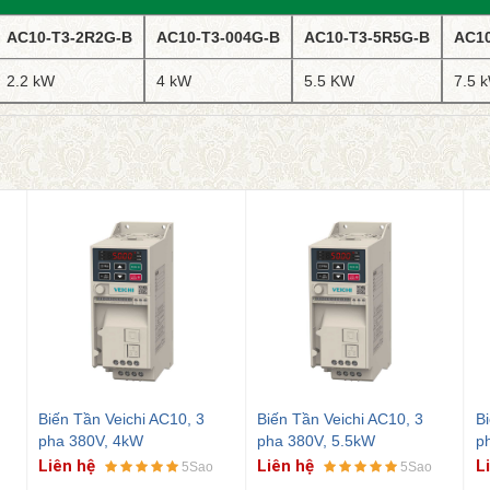
AC10-T3-2R2G-B
AC10-T3-004G-B
AC10-T3-5R5G-B
AC10
2.2 kW
4 kW
5.5 KW
7.5 
Biến Tần Veichi AC10, 3
Biến Tần Veichi AC10, 3
Bi
pha 380V, 4kW
pha 380V, 5.5kW
p
Liên hệ
Liên hệ
L
5Sao
5Sao