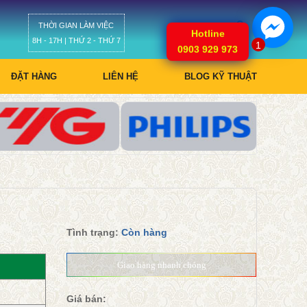
THỜI GIAN LÀM VIỆC
Giỏ hàng
Hotline
8H - 17H | THỨ 2 - THỨ 7
1
0903 929 973
ĐẶT HÀNG
LIÊN HỆ
BLOG KỸ THUẬT
Tình trạng:
Còn hàng
Giao hàng nhanh chóng
Giá bán: