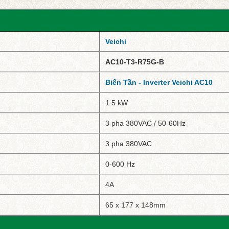
Veichi
AC10-T3-R75G-B
Biến Tần - Inverter Veichi AC10
1.5 kW
3 pha 380VAC / 50-60Hz
3 pha 380VAC
0-600 Hz
4A
65 x 177 x 148mm