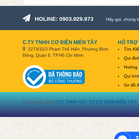
HOLINE: 0903.929.973
Hãy gọi, chúng t
C.TY TNHH CƠ ĐIỆN MIỀN TÂY
HỖ TRỢ
2273/32/2 Phạm Thế Hiển, Phường Bình
Tìm Ki
Đông, Quận 8, TP.Hồ Chí Minh
Qui địn
Hướng 
Qui trì
Sơ đồ 
CTY TNHH VẬT TƯ CƠ ĐIỆN MIỀN TÂY
© Copyright 2018