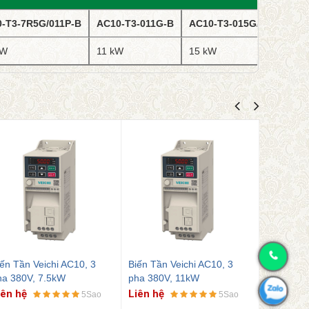
-T3-7R5G/011P-B
AC10-T3-011G-B
AC10-T3-015G/018P-B
kW
11 kW
15 kW
ến Tần Veichi AC10, 3
Biến Tần Veichi AC10, 3
Biến Tần 
ha 380V, 7.5kW
pha 380V, 11kW
Pha 220V
iên hệ
Liên hệ
Liên hệ
5Sao
5Sao