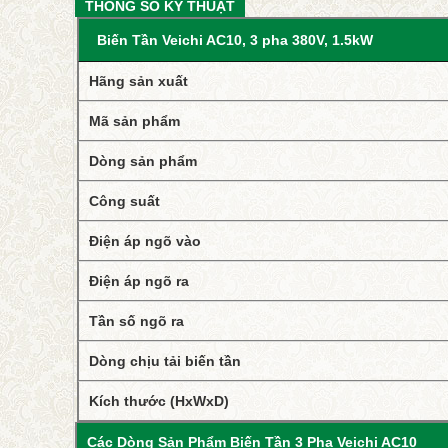
THÔNG SỐ KỸ THUẬT
Biến Tần Veichi AC10, 3 pha 380V, 1.5kW
Hãng sản xuất
Mã sản phẩm
Dòng sản phẩm
Công suất
Điện áp ngõ vào
Điện áp ngõ ra
Tần số ngõ ra
Dòng chịu tải biến tần
Kích thước (HxWxD)
Các Dòng Sản Phẩm Biến Tần 3 Pha Veichi AC10