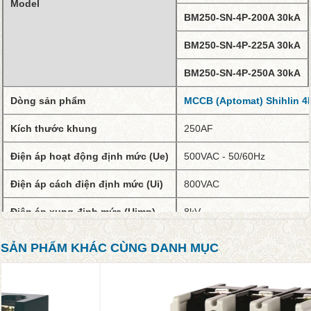
Model
BM250-SN-4P-200A 30kA
BM250-SN-4P-225A 30kA
BM250-SN-4P-250A 30kA
Dòng sản phẩm
MCCB (Aptomat) Shihlin 4
Kích thước khung
250AF
Điện áp hoạt động định mức (Ue)
500VAC - 50/60Hz
Điện áp cách điện định mức (Ui)
800VAC
Điện áp xung định mức (Uimp)
8kV
Ics
Ics = 50% Icu
SẢN PHẨM KHÁC CÙNG DANH MỤC
Kích thước (W×H×D)
120 x 155 x 68 (mm)
Tiêu chuẩn
IEC/EN 60947-2, JIS 8370 &