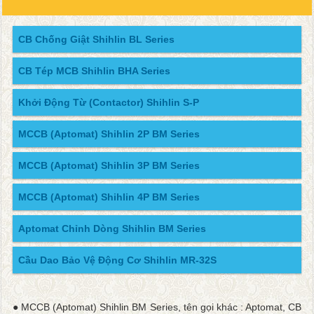
CB Chống Giật Shihlin BL Series
CB Tép MCB Shihlin BHA Series
Khởi Động Từ (Contactor) Shihlin S-P
MCCB (Aptomat) Shihlin 2P BM Series
MCCB (Aptomat) Shihlin 3P BM Series
MCCB (Aptomat) Shihlin 4P BM Series
Aptomat Chỉnh Dòng Shihlin BM Series
Cầu Dao Bảo Vệ Động Cơ Shihlin MR-32S
● MCCB (Aptomat) Shihlin BM Series, tên gọi khác : Aptomat, CB