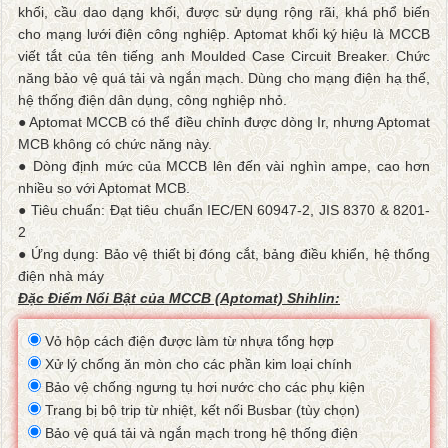
khối, cầu dao dạng khối, được sử dụng rộng rãi, khá phổ biến
cho mạng lưới điện công nghiệp. Aptomat khối ký hiệu là MCCB
viết tắt của tên tiếng anh Moulded Case Circuit Breaker. Chức
năng bảo vệ quá tải và ngắn mạch. Dùng cho mạng điện hạ thế,
hệ thống điện dân dụng, công nghiệp nhỏ.
● Aptomat MCCB có thể điều chỉnh được dòng Ir, nhưng Aptomat
MCB không có chức năng này.
● Dòng định mức của MCCB lên đến vài nghìn ampe, cao hơn
nhiều so với Aptomat MCB.
● Tiêu chuẩn: Đạt tiêu chuẩn IEC/EN 60947-2, JIS 8370 & 8201-
2
● Ứng dụng: Bảo vệ thiết bị đóng cắt, bảng điều khiển, hệ thống
điện nhà máy
Đặc Điểm Nổi Bật của MCCB (Aptomat) Shihlin:
Vỏ hộp cách điện được làm từ nhựa tổng hợp
Xử lý chống ăn mòn cho các phần kim loại chính
Bảo vệ chống ngưng tụ hơi nước cho các phụ kiện
Trang bị bộ trip từ nhiệt, kết nối Busbar (tùy chọn)
Bảo vệ quá tải và ngắn mạch trong hệ thống điện