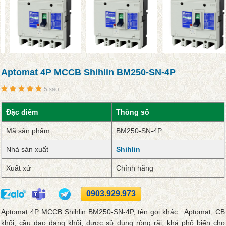
Aptomat 4P MCCB Shihlin BM250-SN-4P
5 sao
Đặc điểm
Thông số
Mã sản phẩm
BM250-SN-4P
Nhà sản xuất
Shihlin
Xuất xứ
Chính hãng
0903.929.973
Aptomat 4P MCCB Shihlin BM250-SN-4P, tên gọi khác : Aptomat, CB
khối, cầu dao dạng khối, được sử dụng rộng rãi, khá phổ biến cho