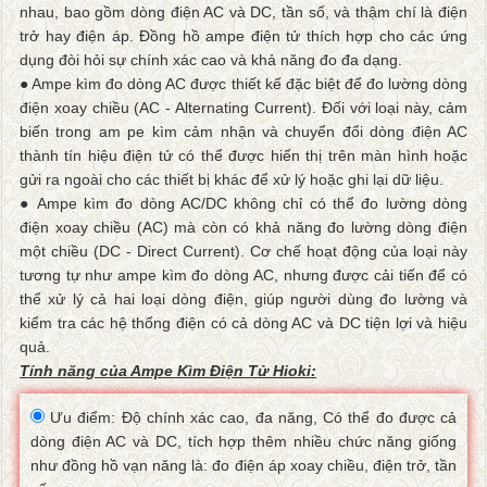
nhau, bao gồm dòng điện AC và DC, tần số, và thậm chí là điện
trở hay điện áp. Đồng hồ ampe điện tử thích hợp cho các ứng
dụng đòi hỏi sự chính xác cao và khả năng đo đa dạng.
● Ampe kìm đo dòng AC được thiết kế đặc biệt để đo lường dòng
điện xoay chiều (AC - Alternating Current). Đối với loại này, cảm
biến trong am pe kìm cảm nhận và chuyển đổi dòng điện AC
thành tín hiệu điện tử có thể được hiển thị trên màn hình hoặc
gửi ra ngoài cho các thiết bị khác để xử lý hoặc ghi lại dữ liệu.
● Ampe kìm đo dòng AC/DC không chỉ có thể đo lường dòng
điện xoay chiều (AC) mà còn có khả năng đo lường dòng điện
một chiều (DC - Direct Current). Cơ chế hoạt động của loại này
tương tự như ampe kìm đo dòng AC, nhưng được cải tiến để có
thể xử lý cả hai loại dòng điện, giúp người dùng đo lường và
kiểm tra các hệ thống điện có cả dòng AC và DC tiện lợi và hiệu
quả.
Tính năng của Ampe Kìm Điện Tử Hioki:
Ưu điểm: Độ chính xác cao, đa năng, Có thể đo được cả
dòng điện AC và DC, tích hợp thêm nhiều chức năng giống
như đồng hồ vạn năng là: đo điện áp xoay chiều, điện trở, tần