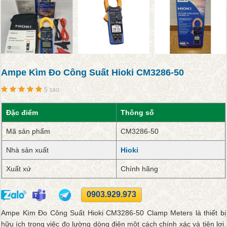
Ampe Kìm Đo Công Suất Hioki CM3286-50
5 sao
Đặc điểm
Thông số
Mã sản phẩm
CM3286-50
Nhà sản xuất
Hioki
Xuất xứ
Chính hãng
0903.929.973
Ampe Kìm Đo Công Suất Hioki CM3286-50 Clamp Meters là thiết bị
hữu ích trong việc đo lường dòng điện một cách chính xác và tiện lợi.