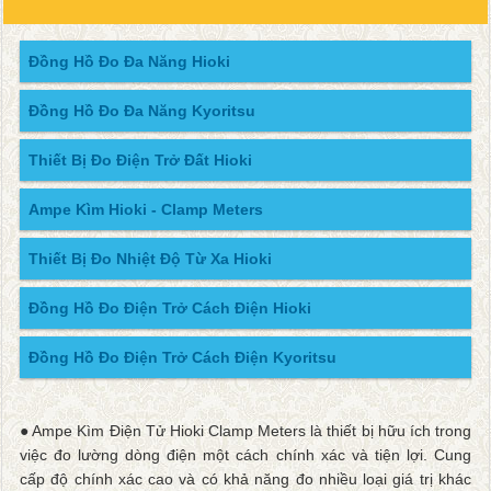
Đồng Hồ Đo Đa Năng Hioki
Đồng Hồ Đo Đa Năng Kyoritsu
Thiết Bị Đo Điện Trở Đất Hioki
Ampe Kìm Hioki - Clamp Meters
Thiết Bị Đo Nhiệt Độ Từ Xa Hioki
Đồng Hồ Đo Điện Trở Cách Điện Hioki
Đồng Hồ Đo Điện Trở Cách Điện Kyoritsu
● Ampe Kìm Điện Tử Hioki Clamp Meters là thiết bị hữu ích trong
việc đo lường dòng điện một cách chính xác và tiện lợi. Cung
cấp độ chính xác cao và có khả năng đo nhiều loại giá trị khác