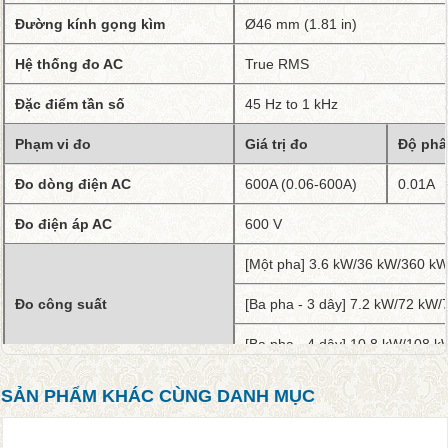
Đường kính gọng kìm
Ø46 mm (1.81 in)
Hệ thống đo AC
True RMS
Đặc điểm tần số
45 Hz to 1 kHz
Phạm vi đo
Giá trị đo
Độ phâ
Đo dòng điện AC
600A (0.06-600A)
0.01A
Đo điện áp AC
600 V
[Một pha] 3.6 kW/36 kW/360 k
Đo công suất
[Ba pha - 3 dây] 7.2 kW/72 kW
[Ba pha - 4 dây] 10.8 kW/108 
Đo tần số
45.0 Hz to 999.9 Hz
SẢN PHẨM KHÁC CÙNG DANH MỤC
Giữ dữ liệu
AUTO / MANUAL